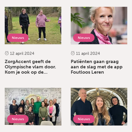
Nieuws
Nieuws
12 april 2024
11 april 2024
ZorgAccent geeft de
Patiënten gaan graag
Olympische vlam door.
aan de slag met de app
Kom je ook op de
Foutloos Leren
Korsakov sportdag?
Nieuws
Nieuws