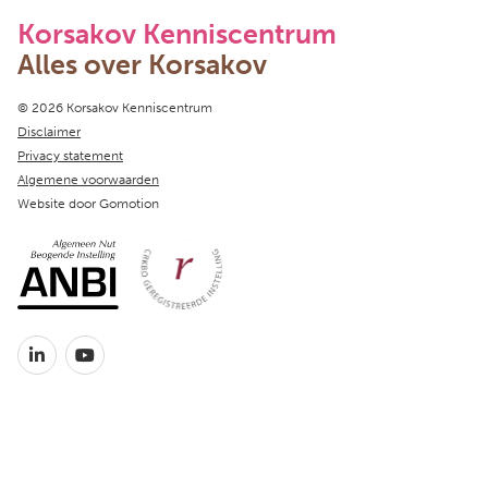
Korsakov Kenniscentrum
Alles over Korsakov
Copyright navigation
© 2026 Korsakov Kenniscentrum
Disclaimer
Privacy statement
Algemene voorwaarden
Website door
Gomotion