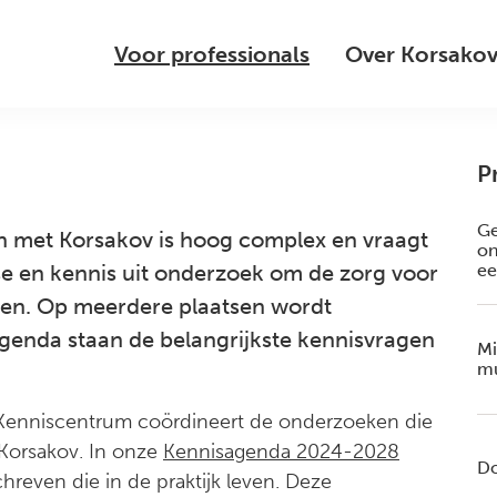
Voor professionals
Over Korsako
P
Ge
 met Korsakov is hoog complex en vraagt
on
ee
tise en kennis uit onderzoek om de zorg voor
ve
en. Op meerdere plaatsen wordt
Ko
genda staan de belangrijkste kennisvragen
Mi
mu
Kenniscentrum coördineert de onderzoeken die
Korsakov. In onze
Kennisagenda 2024-2028
Do
hreven die in de praktijk leven. Deze