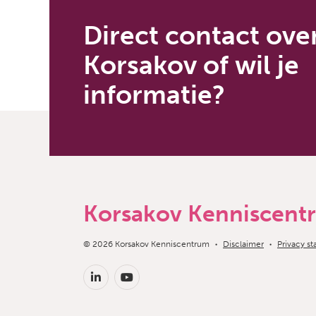
Direct contact ove
Korsakov of wil je
informatie?
Korsakov Kenniscent
Copyright navigation
© 2026 Korsakov Kenniscentrum
Disclaimer
Privacy s