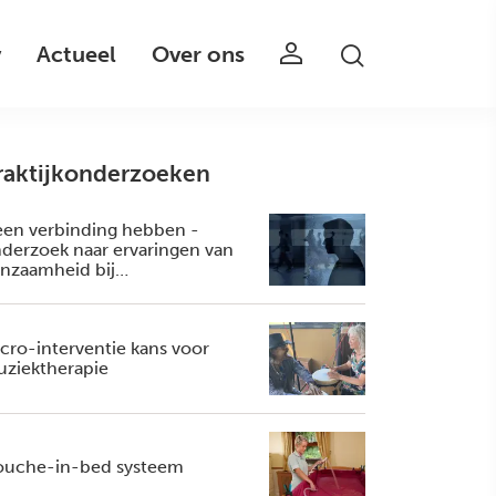
v
Actueel
Over ons
raktijkonderzoeken
en verbinding hebben -
derzoek naar ervaringen van
nzaamheid bij
rpleeghuisbewoners met
rsakov
cro-interventie kans voor
ziektherapie
uche-in-bed systeem