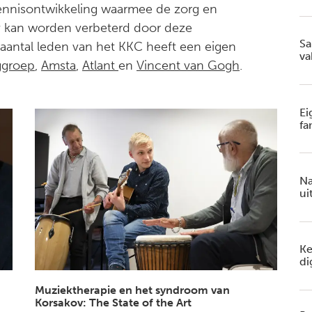
ennisontwikkeling waarmee de zorg en
 kan worden verbeterd door deze
Sa
aantal leden van het KKC heeft een eigen
va
ggroep
,
Amsta
,
Atlant
en
Vincent van Gogh
.
Ei
fa
Na
ui
Ke
di
Muziektherapie en het syndroom van
Korsakov: The State of the Art