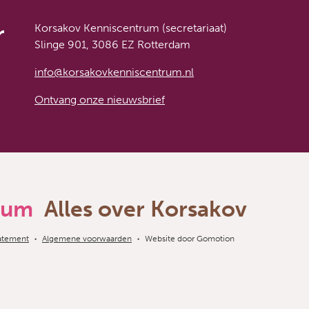
r
Korsakov Kenniscentrum (secretariaat)
Slinge 901, 3086 EZ Rotterdam
info@korsakovkenniscentrum.nl
Ontvang onze nieuwsbrief
rum
Alles over Korsakov
tatement
Algemene voorwaarden
Website door
Gomotion