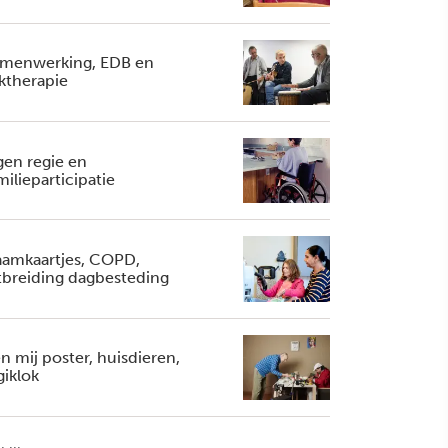
menwerking, EDB en
ktherapie
gen regie en
milieparticipatie
amkaartjes, COPD,
tbreiding dagbesteding
n mij poster, huisdieren,
giklok