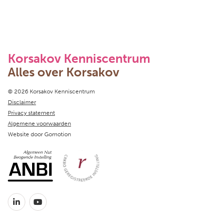
Korsakov Kenniscentrum
Alles over Korsakov
Copyright navigation
© 2026 Korsakov Kenniscentrum
Disclaimer
Privacy statement
Algemene voorwaarden
Website door
Gomotion