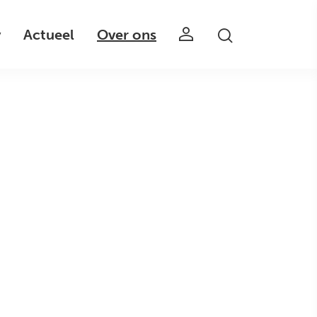
v
Actueel
Over ons