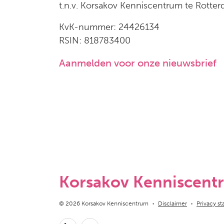
t.n.v. Korsakov Kenniscentrum te Rotte
KvK-nummer: 24426134
RSIN: 818783400
Aanmelden voor onze nieuwsbrief
Korsakov Kenniscent
Copyright navigation
© 2026 Korsakov Kenniscentrum
Disclaimer
Privacy s