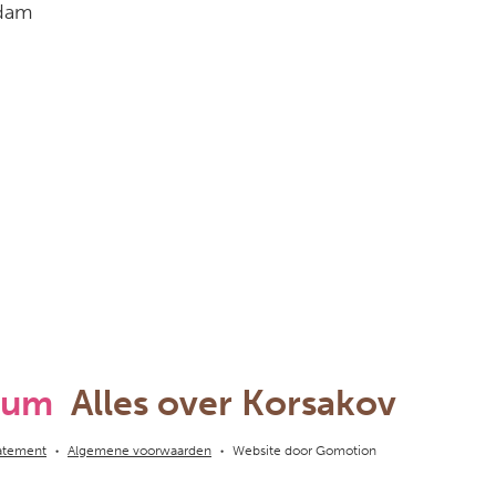
rdam
rum
Alles over Korsakov
tatement
Algemene voorwaarden
Website door
Gomotion