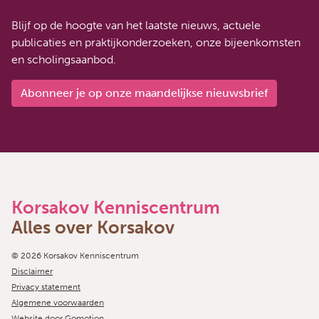
Blijf op de hoogte van het laatste nieuws, actuele
publicaties en praktijkonderzoeken, onze bijeenkomsten
en scholingsaanbod.
Abonneer je op onze maandelijkse nieuwsbrief
Korsakov Kenniscentrum
Alles over Korsakov
Copyright navigation
© 2026 Korsakov Kenniscentrum
Disclaimer
Privacy statement
Algemene voorwaarden
Website door
Gomotion