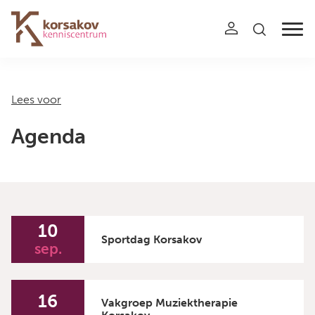
Navigation
Lees voor
Agenda
10
Sportdag Korsakov
sep.
16
Vakgroep Muziektherapie