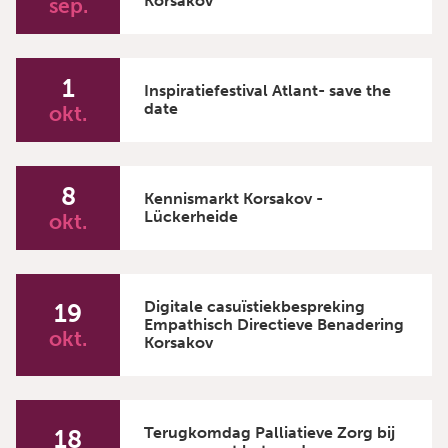
Korsakov
sep.
1
Inspiratiefestival Atlant- save the
date
okt.
8
Kennismarkt Korsakov -
Lückerheide
okt.
Digitale casuïstiekbespreking
19
Empathisch Directieve Benadering
okt.
Korsakov
Terugkomdag Palliatieve Zorg bij
18