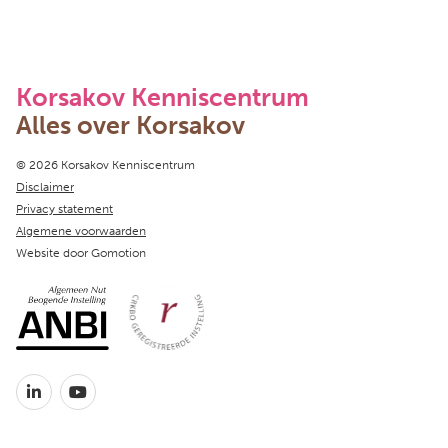
Korsakov Kenniscentrum
Alles over Korsakov
Copyright navigation
© 2026 Korsakov Kenniscentrum
Disclaimer
Privacy statement
Algemene voorwaarden
Website door
Gomotion