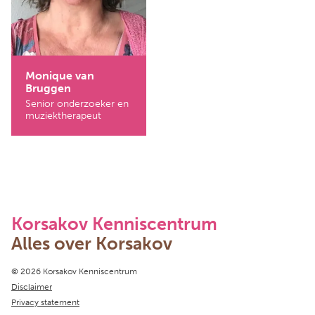
Monique van
Bruggen
Senior onderzoeker en
muziektherapeut
Korsakov Kenniscentrum
Alles over Korsakov
Copyright navigation
© 2026 Korsakov Kenniscentrum
Disclaimer
Privacy statement