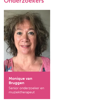
Onderzoekers
Monique van
Bruggen
Senior onderzoeker en
muziektherapeut