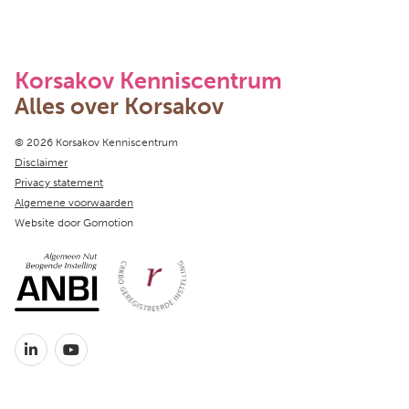
Korsakov Kenniscentrum
Alles over Korsakov
Copyright navigation
© 2026 Korsakov Kenniscentrum
Disclaimer
Privacy statement
Algemene voorwaarden
Website door
Gomotion