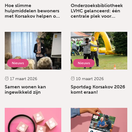
Hoe slimme
Onderzoeksbibliotheek
hulpmiddelen bewoners
LVHC gelanceerd: één
met Korsakov helpen om
centrale plek voor
weer zelf de regie te
onderzoek en
pakken
kennisdeling
Nieuws
Nieuws
17 maart 2026
10 maart 2026
Samen wonen kan
Sportdag Korsakov 2026
ingewikkeld zijn
komt eraan!