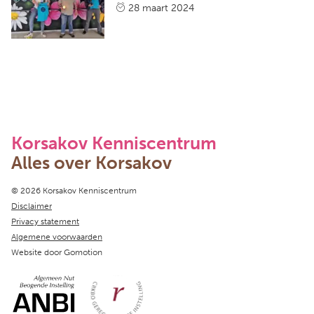
28 maart 2024
Korsakov Kenniscentrum
Alles over Korsakov
Copyright navigation
© 2026 Korsakov Kenniscentrum
Disclaimer
Privacy statement
Algemene voorwaarden
Website door
Gomotion