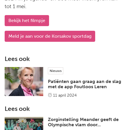
tot 1 mei.
Bekijk het filmpje
Meld je aan voor de Korsakov sportdag
Lees ook
Nieuws
Patiënten gaan graag aan de slag
met de app Foutloos Leren
11 april 2024
Lees ook
Zorginstelling Meander geeft de
Olympische vlam door...