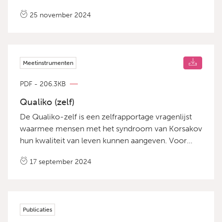
Kaffee. Deze praktische gids is gebaseerd op de
25 november 2024
waardevolle lessen uit eerdere succesvolle
Korsakov Kaffee&rsquo;s en biedt een concreet
stappenplan voor organisaties die zelf een
dergelijke bijeenkomst willen organiseren. De
Meetinstrumenten
handreiking biedt een compleet draaiboek, van
praktische tips over locatie en programma tot
PDF - 206.3KB
evaluatietools, zodat andere zorginstellingen en
organisaties meteen aan de slag kunnen.
Qualiko (zelf)
De Qualiko-zelf is een zelfrapportage vragenlijst
waarmee mensen met het syndroom van Korsakov
hun kwaliteit van leven kunnen aangeven. Voor
meer informatie graag contact opnemen met
17 september 2024
info@korsakovkenniscentrum.nl Bekijk hier de
handreiking Qualiko.
Publicaties