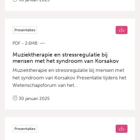
door Roeline Biemond, GZ-psycholoog binnen het
Regionaal Expertisecentrum Korsakov Amsta en
promovenda bij de Universiteit van Utrecht
Presentaties
PDF - 2.6MB
Muziektherapie en stressregulatie bij
mensen met het syndroom van Korsakov
Muziektherapie en stressregulatie bij mensen met
het syndroom van Korsakov Presentatie tijdens het
Wetenschapsforum van het
Korsakovkenniscentrum op 11 december 2024
30 januari 2025
door Gerjanne van der Stouw, Muziektherapeut
MA, Regionaal Expertisecentrum Korsakov
ZorgAccent
Presentaties