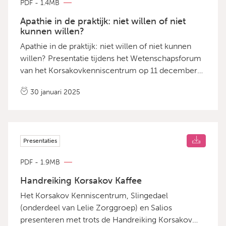
PDF - 1.4MB
Apathie in de praktijk: niet willen of niet
kunnen willen?
Apathie in de praktijk: niet willen of niet kunnen
willen? Presentatie tijdens het Wetenschapsforum
van het Korsakovkenniscentrum op 11 december
2024 door Maud van Dorst, promovenda Vincent
30 januari 2025
van Gogh GGZ &amp; Julia Roosenschoon, junior
onderzoeker Vincent van Gogh GGZ
Presentaties
PDF - 1.9MB
Handreiking Korsakov Kaffee
Het Korsakov Kenniscentrum, Slingedael
(onderdeel van Lelie Zorggroep) en Salios
presenteren met trots de Handreiking Korsakov