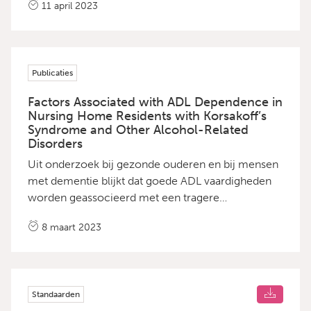
11 april 2023
bewoners. Bekijk de publicatie
Publicaties
Factors Associated with ADL Dependence in
Nursing Home Residents with Korsakoff’s
Syndrome and Other Alcohol-Related
Disorders
Uit onderzoek bij gezonde ouderen en bij mensen
met dementie blijkt dat goede ADL vaardigheden
worden geassocieerd met een tragere
achteruitgang in mobiliteit, een verbetering in
8 maart 2023
kwaliteit van leven, emotioneel welzijn, cognitief
functioneren en een vermindering van
probleemgedrag. Dit maakt het stimuleren van
ADL vaardigheden een belangrijk onderwerp. Meer
Standaarden
kennis over het dagelijks functioneren, de