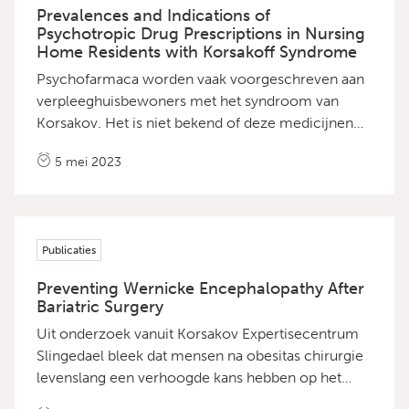
Prevalences and Indications of
Psychotropic Drug Prescriptions in Nursing
Home Residents with Korsakoff Syndrome
Psychofarmaca worden vaak voorgeschreven aan
verpleeghuisbewoners met het syndroom van
Korsakov. Het is niet bekend of deze medicijnen
correct worden voorgeschreven of dat ze off-label
5 mei 2023
worden voorgeschreven, bijvoorbeeld om
gedragssymptomen te behandelen. Om meer
inzicht te krijgen is een beschrijvend onderzoek
uitgevoerd. Het type, de categorie en de indicaties
Publicaties
van psychofarmacavoorschriften van 285
deelnemers werden geanalyseerd met behulp van
Preventing Wernicke Encephalopathy After
medicatieschema's en vragenlijsten. De
Bariatric Surgery
belangrijkste uitkomst van dit onderzoek was dat
Uit onderzoek vanuit Korsakov Expertisecentrum
psychofarmaca niet alleen worden
Slingedael bleek dat mensen na obesitas chirurgie
voorgeschreven voor de behandeling van
levenslang een verhoogde kans hebben op het
psychiatrische ziektebeelden maar vaak ook voor
ontwikkelen van ondervoeding. In de preventie bij
de behandeling van probleemgedrag (zgn. off-