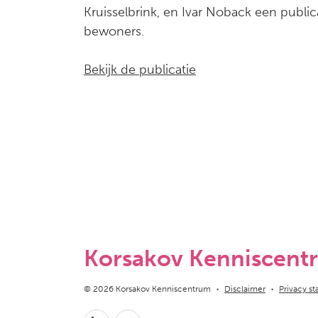
Kruisselbrink, en Ivar Noback een publica
bewoners.
Bekijk de publicatie
Korsakov Kenniscent
Copyright navigation
© 2026 Korsakov Kenniscentrum
Disclaimer
Privacy s