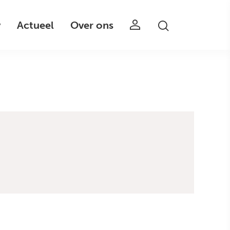
v
Actueel
Over ons