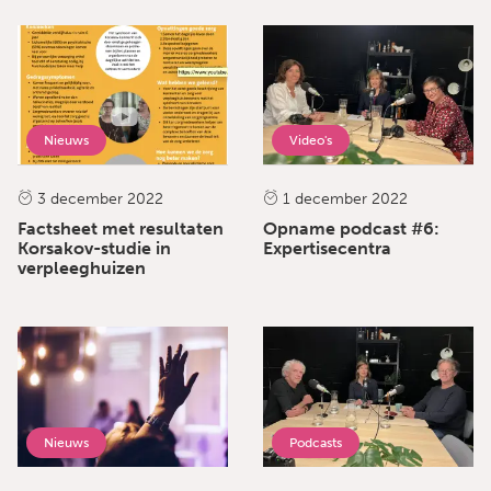
Nieuws
Video's
3 december 2022
1 december 2022
Factsheet met resultaten
Opname podcast #6:
Korsakov-studie in
Expertisecentra
verpleeghuizen
Nieuws
Podcasts