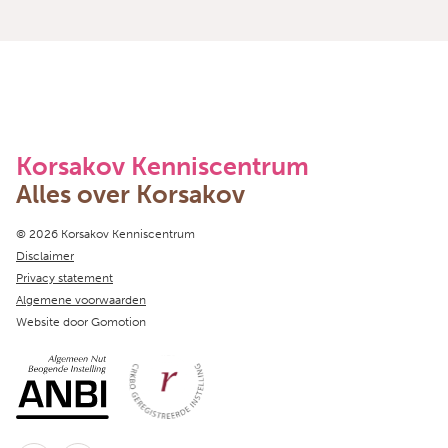
Korsakov Kenniscentrum
Alles over Korsakov
Copyright navigation
© 2026 Korsakov Kenniscentrum
Disclaimer
Privacy statement
Algemene voorwaarden
Website door
Gomotion