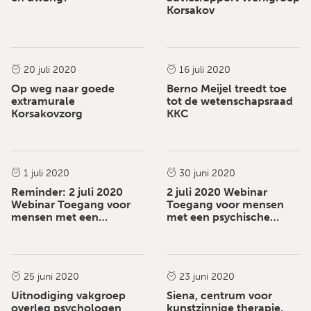
Korsakov
Nieuws
Nieuws
20 juli 2020
16 juli 2020
Op weg naar goede
Berno Meijel treedt toe
extramurale
tot de wetenschapsraad
Korsakovzorg
KKC
Nieuws
Nieuws
1 juli 2020
30 juni 2020
Reminder: 2 juli 2020
2 juli 2020 Webinar
Webinar Toegang voor
Toegang voor mensen
mensen met een
met een psychische
psychische stoornis tot
stoornis tot de Wet
Nieuws
Nieuws
de Wet langdurige zorg
langdurige zorg (GGZ
(GGZ naar Wlz)
naar Wlz)
25 juni 2020
23 juni 2020
Uitnodiging vakgroep
Siena, centrum voor
overleg psychologen
kunstzinnige therapie,