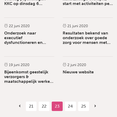
KKC op dinsdag 6
start met activiteiten per
oktober 2020
1 september
Nieuws
Nieuws
22 juni 2020
21 juni 2020
Onderzoek naar
Resultaten bekend van
executief
onderzoek over goede
dysfunctioneren en
zorg voor mensen met
neuropsychiatrische
het syndroom van
Nieuws
Nieuws
symptomen bij mensen
Korsakov, die in een
met het syndroom van
verpleeghuis verblijven.
Korsakov is afgerond
19 juni 2020
2 juni 2020
Bijeenkomst geestelijk
Nieuwe website
verzorgers &
maatschappelijk werkers
donderdag 5 november
2020
21
22
23
24
25