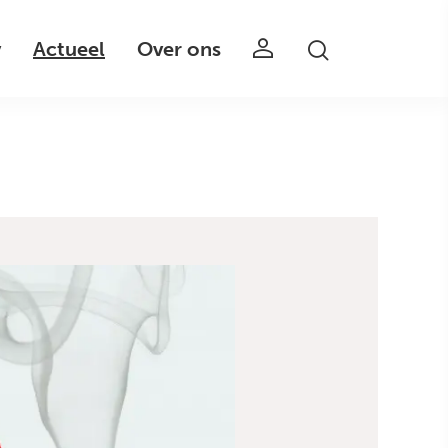
v
Actueel
Over ons