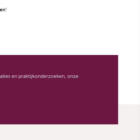
en’
icaties en praktijkonderzoeken, onze