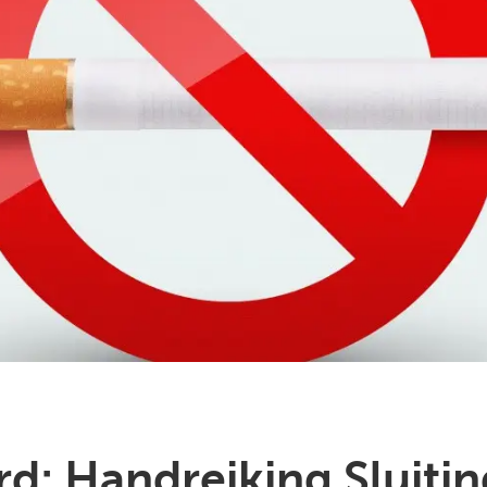
d: Handreiking Sluitin