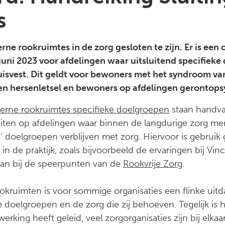
s
terne rookruimtes in de zorg gesloten te zijn. Er is ee
0 juni 2023 voor afdelingen waar uitsluitend specifie
uisvest. Dit geldt voor bewoners met het syndroom va
n hersenletsel en bewoners op afdelingen gerontopsy
nterne rookruimtes specifieke doelgroepen
staan handva
uiten op afdelingen waar binnen de langdurige zorg me
 doelgroepen verblijven met zorg. Hiervoor is gebruik
 in de praktijk, zoals bijvoorbeeld de ervaringen bij Vi
 aan bij de speerpunten van de
Rookvrije Zorg
.
ookruimten is voor sommige organisaties een flinke uitd
 doelgroepen en de zorg die zij behoeven. Tegelijk is
erking heeft geleid, veel zorgorganisaties zijn bij elka