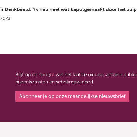
 in Denkbeeld: ‘Ik heb heel wat kapotgemaakt door het zuip
 2023
Blijf op de hoogte van het laatste nieuws, actuele publ
bijeenkomsten en scholingsaanbod.
Abonneer je op onze maandelijkse nieuwsbrief