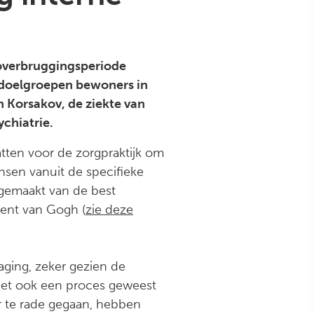
n overbruggingsperiode
ke doelgroepen bewoners in
n Korsakov, de ziekte van
chiatrie.
tten voor de zorgpraktijk om
nsen vanuit de specifieke
 gemaakt van de best
ncent van Gogh (
zie deze
aging, zeker gezien de
 het ook een proces geweest
ar te rade gegaan, hebben