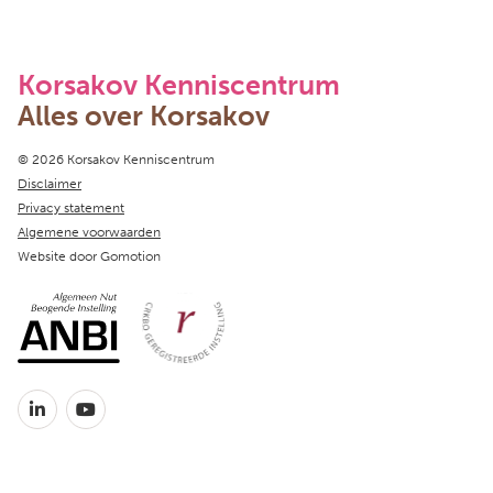
Korsakov Kenniscentrum
Alles over Korsakov
Copyright navigation
© 2026 Korsakov Kenniscentrum
Disclaimer
Privacy statement
Algemene voorwaarden
Website door
Gomotion