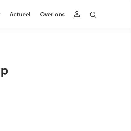
v
Actueel
Over ons
op