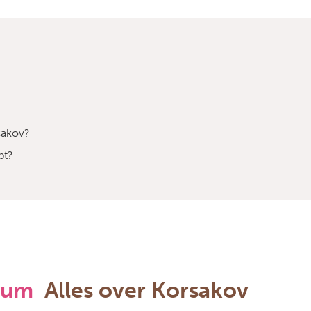
sakov?
bt?
rum
Alles over Korsakov