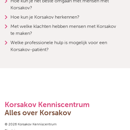
Hoe kun je het beste omgaan met mensen met
Korsakov?
Hoe kun je Korsakov herkennen?
Met welke klachten hebben mensen met Korsakov
te maken?
Welke professionele hulp is mogelijk voor een
Korsakov-patiënt?
Korsakov Kenniscentrum
Alles over Korsakov
Copyright navigation
© 2026 Korsakov Kenniscentrum