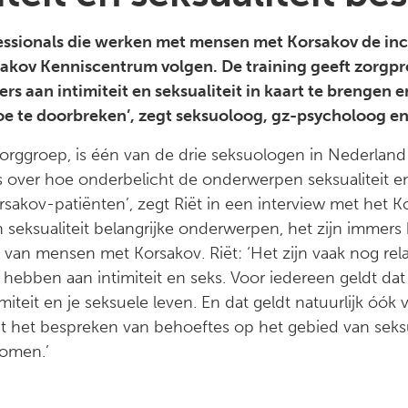
essionals die werken met mensen met Korsakov de inco
rsakov Kenniscentrum volgen. De training geeft zorgp
s aan intimiteit en seksualiteit in kaart te brengen 
 te doorbreken’, zegt seksuoloog, gz-psycholoog en t
Zorggroep, is één van de drie seksuologen in Nederland
ts over hoe onderbelicht de onderwerpen seksualiteit en 
orsakov-patiënten’, zegt Riët in een interview met het
en seksualiteit belangrijke onderwerpen, het zijn immer
van mensen met Korsakov. Riët: ‘Het zijn vaak nog rela
ebben aan intimiteit en seks. Voor iedereen geldt dat je
imiteit en je seksuele leven. En dat geldt natuurlijk ó
 dat het bespreken van behoeftes op het gebied van seksua
rkomen.’