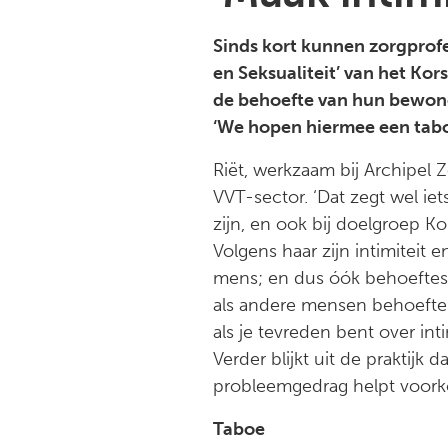
Sinds kort kunnen zorgprof
en Seksualiteit’ van het Ko
de behoefte van hun bewoner
‘We hopen hiermee een taboe
Riët, werkzaam bij Archipel 
VVT-sector. ‘Dat zegt wel ie
zijn, en ook bij doelgroep K
Volgens haar zijn intimiteit 
mens; en dus óók behoeftes 
als andere mensen behoefte h
als je tevreden bent over int
Verder blijkt uit de praktijk
probleemgedrag helpt voo
Taboe