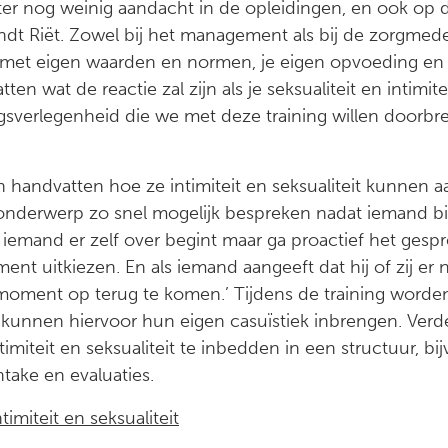
ter nog weinig aandacht in de opleidingen, en ook op d
ndt Riët. Zowel bij het management als bij de zorgmede
 met eigen waarden en normen, je eigen opvoeding en 
ten wat de reactie zal zijn als je seksualiteit en intimite
gsverlegenheid die we met deze training willen doorbr
n handvatten hoe ze intimiteit en seksualiteit kunnen a
et onderwerp zo snel mogelijk bespreken nadat iemand b
ot iemand er zelf over begint maar ga proactief het gesp
ent uitkiezen. En als iemand aangeeft dat hij of zij er 
r moment op terug te komen.’ Tijdens de training wor
kunnen hiervoor hun eigen casuïstiek inbrengen. Verd
miteit en seksualiteit te inbedden in een structuur, bi
take en evaluaties.
imiteit en seksualiteit