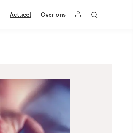
v
Actueel
Over ons