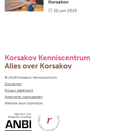
Korsakov
30 juni 2025
Korsakov Kenniscentrum
Alles over Korsakov
Copyright navigation
© 2026 Korsakov Kenniscentrum
Disclaimer
Privacy statement
Algemene voorwaarden
Website door
Gomotion