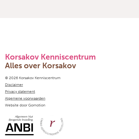
Korsakov Kenniscentrum
Alles over Korsakov
Copyright navigation
© 2026 Korsakov Kenniscentrum
Disclaimer
Privacy statement
Algemene voorwaarden
Website door
Gomotion