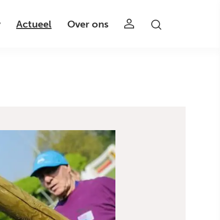
v
Actueel
Over ons