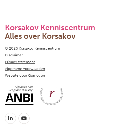
Korsakov Kenniscentrum
Alles over Korsakov
Copyright navigation
© 2026 Korsakov Kenniscentrum
Disclaimer
Privacy statement
Algemene voorwaarden
Website door
Gomotion