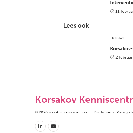
Interventi
11 februa
Lees ook
Nieuws
Korsakov-
2 februar
Korsakov Kenniscent
Copyright navigation
© 2026 Korsakov Kenniscentrum
Disclaimer
Privacy s