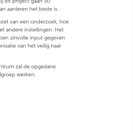
 dit project gaan 30
 aanleren het beste is.
pzet van een onderzoek, hoe
t andere instellingen. Het
ben zinvolle input gegeven
isatie van het veilig naar
entrum zal de opgedane
lgroep werken.