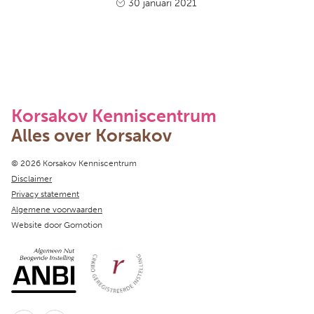
30 januari 2021
Korsakov Kenniscentrum
Alles over Korsakov
Copyright navigation
© 2026 Korsakov Kenniscentrum
Disclaimer
Privacy statement
Algemene voorwaarden
Website door
Gomotion