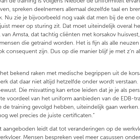
an de training is volgens Nieboer de uniformiteit ervan 
ven, spreken deelnemers allemaal dezelfde taal en bre
k. Nu zie je bijvoorbeeld nog vaak dat men bij de ene o
 juist meer op sturing zit. Dat moet uiteindelijk overal 
an Amsta, dat tachtig cliënten met korsakov huisvest, 
mensen die getraind worden. Het is fijn als alle neuzen
ok consequent zijn. Dus op die manier blijf je met z’n al
ij het bekend raken met medische begrippen uit de kors
merk dat daar niet altijd hetzelfde onder wordt verstaan.
wust. Die misvatting kan ertoe leiden dat je je als per
te voordeel van het uniform aanbieden van de EDB-trai
de training gevolgd hebben, uiteindelijk gaan werken. 
g wel precies de juiste certificaten.”
 aangeboden leidt dat tot veranderingen op de werkvloe
rkvloer. Mensen bespreken veel meer casussen onderl