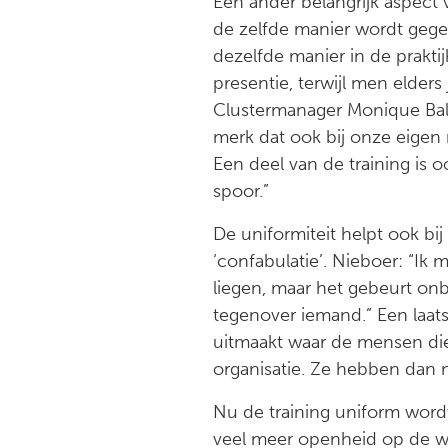
Een ander belangrijk aspect v
de zelfde manier wordt gege
dezelfde manier in de praktij
presentie, terwijl men elders
Clustermanager Monique Bal v
merk dat ook bij onze eigen 
Een deel van de training is o
spoor.”
De uniformiteit helpt ook b
‘confabulatie’. Nieboer: “Ik 
liegen, maar het gebeurt onbe
tegenover iemand.” Een laats
uitmaakt waar de mensen die 
organisatie. Ze hebben dan no
Nu de training uniform wordt
veel meer openheid op de we