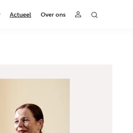
v
Actueel
Over ons