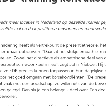
eds meer locaties in Nederland op dezelfde manier geg
ezelfde taal en daar profiteren bewoners en medewerke
adering heeft als vertrekpunt de presentietheorie, het
em/haar opbouwen. “Daar zit het stukje empathie, maar 
opstellen. Zowel het directieve als empathische deel va
herapeutisch woon-leefmilieu”, zegt John Nieboer. Hij t
oe ze EDB precies kunnen toepassen in hun dagelijkse p
voor het goed omgaan met korsakovcliënten. “De prese
t vaak met een boodschap; ze willen iets van de bewo
n gelegd. Dan sla je een belangrijk deel over. Een deel 
bewoner.”