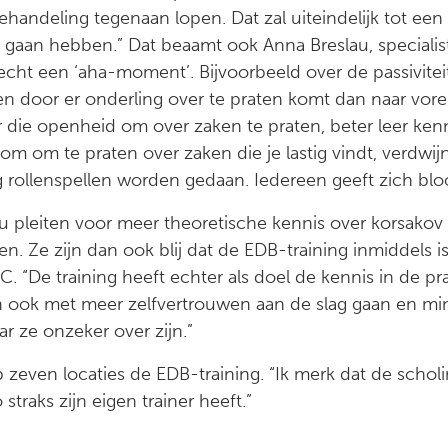
ehandeling tegenaan lopen. Dat zal uiteindelijk tot ee
j gaan hebben.” Dat beaamt ook Anna Breslau, specialist
 echt een ‘aha-moment’. Bijvoorbeeld over de passivitei
n door er onderling over te praten komt dan naar voren
oor die openheid om over zaken te praten, beter leer ke
m om te praten over zaken die je lastig vindt, verdwij
ing rollenspellen worden gedaan. Iedereen geeft zich blo
au pleiten voor meer theoretische kennis over korsakov 
. Ze zijn dan ook blij dat de EDB-training inmiddels i
. “De training heeft echter als doel de kennis in de pra
ook met meer zelfvertrouwen aan de slag gaan en mind
ar ze onzeker over zijn.”
even locaties de EDB-training. “Ik merk dat de scholin
 straks zijn eigen trainer heeft.”