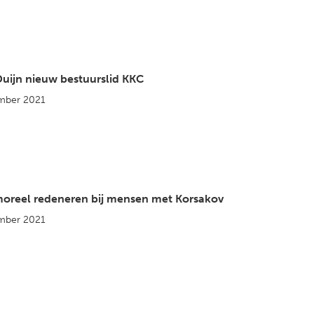
Duijn nieuw bestuurslid KKC
mber 2021
oreel redeneren bij mensen met Korsakov
mber 2021