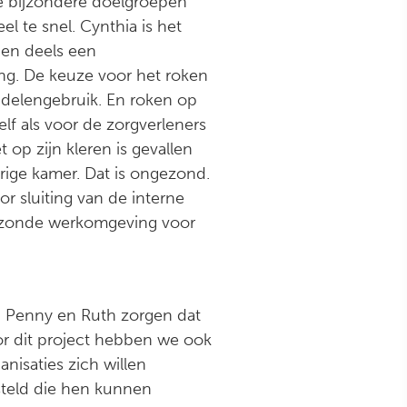
de bijzondere doelgroepen
l te snel. Cynthia is het
ben deels een
ling. De keuze voor het roken
ddelengebruik. En roken op
lf als voor de zorgverleners
t op zijn kleren is gevallen
rige kamer. Dat is ongezond.
 sluiting van de interne
gezonde werkomgeving voor
a, Penny en Ruth zorgen dat
oor dit project hebben we ook
nisaties zich willen
teld die hen kunnen