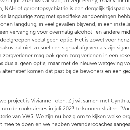
van 1 juli 2021 was al krap, zo zegt Penny, maar voor 
 NAH of gerontopsychiatrie is een dergelijk tijdspad vee
 de langdurige zorg met specifieke aandoeningen heb
nen langdurig, in veel gevallen blijvend, in een instel
een vervanging voor overmatig alcohol- en andere mi
doelgroepen veelal geen optie. Het is zowel voor henze
akov zal niet zo snel een signaal afgeven als zijn sigare
n zorgverlener mag ook geen zorg verlenen in een roke
 dus al geen optie, maar met de nieuwe wetgeving voor
n alternatief komen dat past bij de bewoners en een 
we project is Vivianne Tolen. Zij wil samen met Cynthi
gt om de rookruimtes in juli 2023 te kunnen sluiten. “V
terie van VWS. We zijn nu bezig om te kijken welke orga
ct mee te doen en we hebben verandercoaches aanges