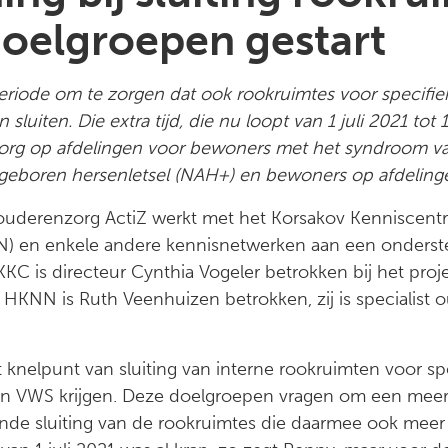
doelgroepen gestart
riode om te zorgen dat ook rookruimtes voor specifie
uiten. Die extra tijd, die nu loopt van 1 juli 2021 tot 1
org op afdelingen voor bewoners met het syndroom va
ngeboren hersenletsel (NAH+) en bewoners op afdelinge
 ouderenzorg ActiZ werkt met het Korsakov Kenniscent
) en enkele andere kennisnetwerken aan een onders
 KKC is directeur Cynthia Vogeler betrokken bij het pro
HKNN is Ruth Veenhuizen betrokken, zij is specialis
 knelpunt van sluiting van interne rookruimten voor s
 van VWS krijgen. Deze doelgroepen vragen om een meer
de sluiting van de rookruimtes die daarmee ook meer t