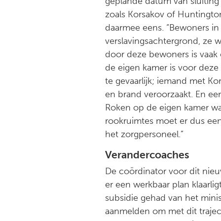
geplande datum van sluiting 
zoals Korsakov of Huntington,
daarmee eens. “Bewoners in
verslavingsachtergrond, ze wo
door deze bewoners is vaak 
de eigen kamer is voor deze 
te gevaarlijk; iemand met Kors
en brand veroorzaakt. En ee
Roken op de eigen kamer was
rookruimtes moet er dus ee
het zorgpersoneel.”
Verandercoaches
De coördinator voor dit nieu
er een werkbaar plan klaarli
subsidie gehad van het minis
aanmelden om met dit traje