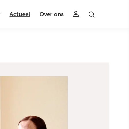
v
Actueel
Over ons