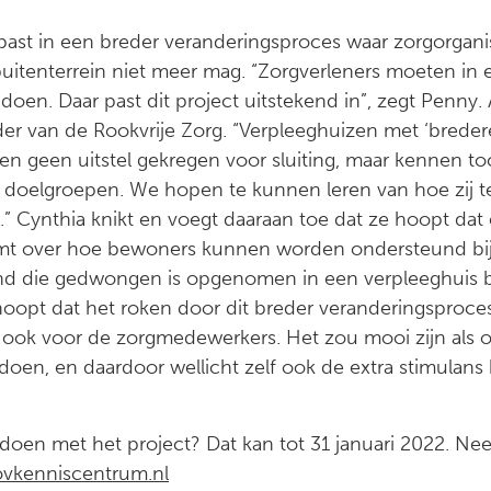
past in een breder veranderingsproces waar zorgorganis
uitenterrein niet meer mag. “Zorgverleners moeten in 
n. Daar past dit project uitstekend in”, zegt Penny. 
er van de Rookvrije Zorg. “Verpleeghuizen met ‘breder
 geen uitstel gekregen voor sluiting, maar kennen t
 doelgroepen. We hopen te kunnen leren van hoe zij te 
” Cynthia knikt en voegt daaraan toe dat ze hoopt dat 
mt over hoe bewoners kunnen worden ondersteund bij
nd die gedwongen is opgenomen in een verpleeghuis be
pt dat het roken door dit breder veranderingsproces st
 ook voor de zorgmedewerkers. Het zou mooi zijn als o
en, en daardoor wellicht zelf ook de extra stimulans 
edoen met het project? Dat kan tot 31 januari 2022. N
ovkenniscentrum.nl