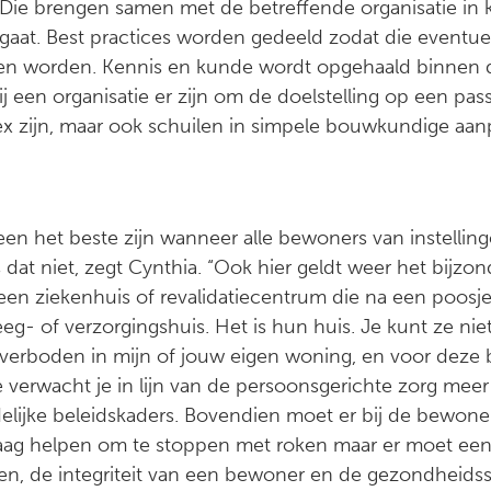
Die brengen samen met de betreffende organisatie in 
gaat. Best practices worden gedeeld zodat die eventue
en worden. Kennis en kunde wordt opgehaald binnen d
ij een organisatie er zijn om de doelstelling op een pa
 zijn, maar ook schuilen in simpele bouwkundige aan
reen het beste zijn wanneer alle bewoners van instell
s dat niet, zegt Cynthia. “Ook hier geldt weer het bijz
een ziekenhuis of revalidatiecentrum die na een poosje
g- of verzorgingshuis. Het is hun huis. Je kunt ze ni
t verboden in mijn of jouw eigen woning, en voor deze 
ie verwacht je in lijn van de persoonsgerichte zorg me
delijke beleidskaders. Bovendien moet er bij de bewone
aag helpen om te stoppen met roken maar er moet een 
even, de integriteit van een bewoner en de gezondheids