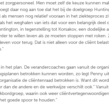
het zorgpersoneel. Men moet zelf de keuze kunnen mak
 voegt daar nog aan toe dat het bij de doelgroep Hunting
 als mensen nog relatief vooraan in het ziekteproces z
s het weghalen van iets dat voor een belangrijk deel d
ntington, in tegenstelling tot Korsakov, een dodelijke
rder te willen leven als ze moeten stoppen met roken. 
leven voor terug. Dat is niet alleen voor de cliënt bela
.”
l in het plan. De verandercoaches gaan vanuit de organ
itingsplanen betrokken kunnen worden, zo legt Penny uit.
de organisatie de cliëntenraad betrokken is. Want dit wo
er dan de andere en de werkwijze verschilt ook.” Vanuit 
bordgroep, waarin ook weer cliëntvertegenwoordigers
het goede spoor te houden.”