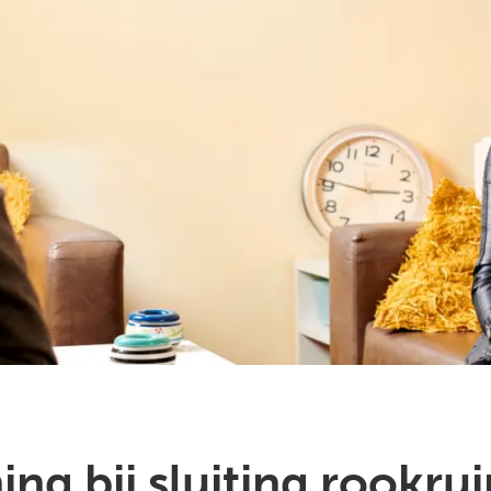
ng bij sluiting rookru