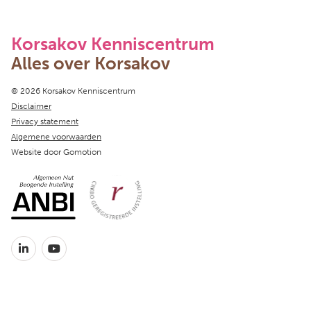
Korsakov Kenniscentrum
Alles over Korsakov
Copyright navigation
© 2026 Korsakov Kenniscentrum
Disclaimer
Privacy statement
Algemene voorwaarden
Website door
Gomotion