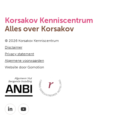
Korsakov Kenniscentrum
Alles over Korsakov
Copyright navigation
© 2026 Korsakov Kenniscentrum
Disclaimer
Privacy statement
Algemene voorwaarden
Website door
Gomotion