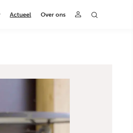
v
Actueel
Over ons