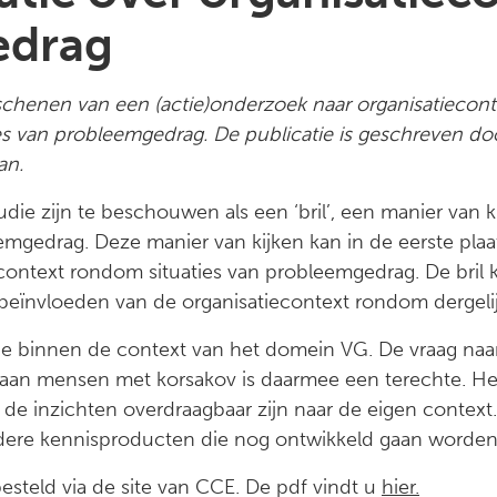
edrag
schenen van een (actie)onderzoek naar organisatieconte
es van probleemgedrag. De publicatie is geschreven doo
an.
ie zijn te beschouwen als een ‘bril’, een manier van k
mgedrag. Deze manier van kijken kan in de eerste plaat
econtext rondom situaties van probleemgedrag. De bril
 beïnvloeden van de organisatiecontext rondom dergelijk
 binnen de context van het domein VG. De vraag naar
aan mensen met korsakov is daarmee een terechte. He
de inzichten overdraagbaar zijn naar de eigen context.
dere kennisproducten die nog ontwikkeld gaan worden
steld via de site van CCE. De pdf vindt u
hier.