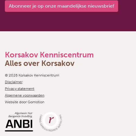
Abonneer je op onze maandelijkse nieuwsbrief
Korsakov Kenniscentrum
Alles over Korsakov
Copyright navigation
© 2026 Korsakov Kenniscentrum
Disclaimer
Privacy statement
Algemene voorwaarden
Website door
Gomotion