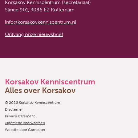
Korsakov Kenniscentrum (secretariaat)
Slinge 901, 3086 EZ Rotterdam
info@korsakovkenniscentrum.nl
Ontvang onze nieuwsbrief
Korsakov Kenniscentrum
Alles over Korsakov
Copyright navigation
© 2026 Korsakov Kenniscentrum
Disclaimer
Privacy statement
Algemene voorwaarden
Website door
Gomotion