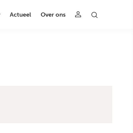
v
Actueel
Over ons