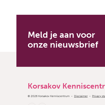
Meld je aan voor
onze nieuwsbrief
Korsakov Kenniscent
Copyright navigation
© 2026 Korsakov Kenniscentrum
Disclaimer
Privacy s