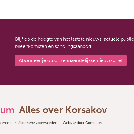
Blijf op de hoogte van het laatste nieuws, actuele publ
bijeenkomsten en scholingsaanbod.
Abonneer je op onze maandelijkse nieuwsbrief
rum
Alles over Korsakov
tatement
Algemene voorwaarden
Website door
Gomotion