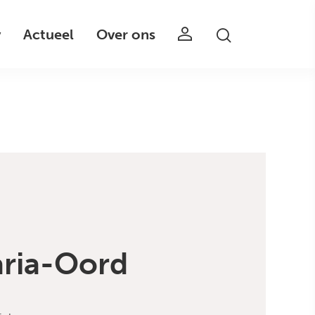
v
Actueel
Over ons
ria-Oord