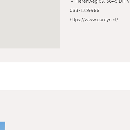
Herenweg 69, 3645 DH V
088-1239988
https://www.careyn.nl/