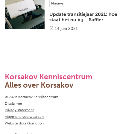
Nieuws
Update transitiejaar 2021: hoe
staat het nu bij.....Saffier
14 juni 2021
Korsakov Kenniscentrum
Alles over Korsakov
Copyright navigation
© 2026 Korsakov Kenniscentrum
Disclaimer
Privacy statement
Algemene voorwaarden
Website door
Gomotion