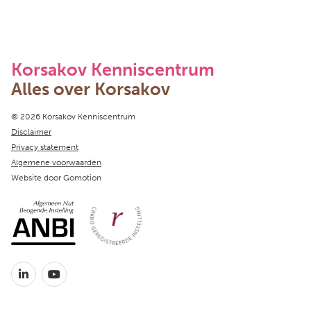
Korsakov Kenniscentrum
Alles over Korsakov
Copyright navigation
© 2026 Korsakov Kenniscentrum
Disclaimer
Privacy statement
Algemene voorwaarden
Website door
Gomotion