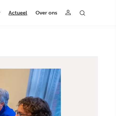
v
Actueel
Over ons