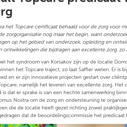
rg
ra het Topcare certificaat behaald voor de zorg voor
 de zorgorganisatie nog maar het begin, want onderzoe
ingen op het gebied van onderzoek, opleiding en ontwik
ntwikkelingen die bijdragen aan excellente zorg, zo d
et het syndroom van Korsakov zijn op de locatie Domu
nnen het Topcare traject, zo laat Saffier weten. Er is 
en er zijn innovatieve projecten gestart over cliëntpa
opcare, namelijk het leveren van excellente zorg. Het
d is dat er sprake is van een hechte samenwerking binn
 Domus Nostra om de zorg en ondersteuning te organise
 die de locatie heeft gezet richting zowel praktijkger
gedragen dat de beoordelingscommissie het predicaat 