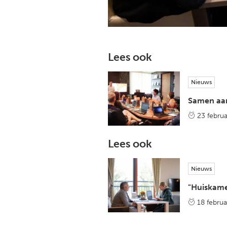
Lees ook
Nieuws
Samen aan
23 februa
Lees ook
Nieuws
"Huiskame
18 februa