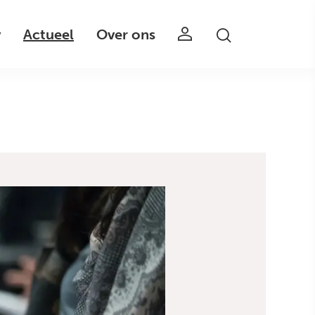
v
Actueel
Over ons