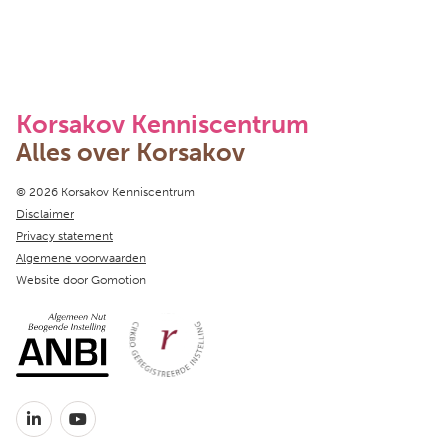
Korsakov Kenniscentrum
Alles over Korsakov
Copyright navigation
© 2026 Korsakov Kenniscentrum
Disclaimer
Privacy statement
Algemene voorwaarden
Website door
Gomotion