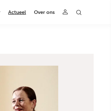
v
Actueel
Over ons