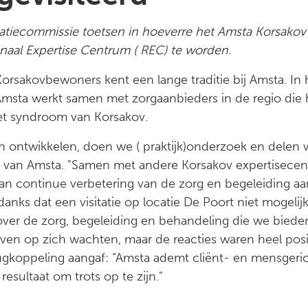
tatiecommissie toetsen in hoeverre het Amsta Korsakov
onaal Expertise Centrum ( REC) te worden.
orsakovbewoners kent een lange traditie bij Amsta. In 
Amsta werkt samen met zorgaanbieders in de regio die
het syndroom van Korsakov.
en ontwikkelen, doen we ( praktijk)onderzoek en delen w
a van Amsta. "Samen met andere Korsakov expertisecen
n continue verbetering van de zorg en begeleiding a
nks dat een visitatie op locatie De Poort niet mogeli
ver de zorg, begeleiding en behandeling die we bied
 even op zich wachten, maar de reacties waren heel posit
rugkoppeling aangaf: “Amsta ademt cliënt- en mensger
resultaat om trots op te zijn."