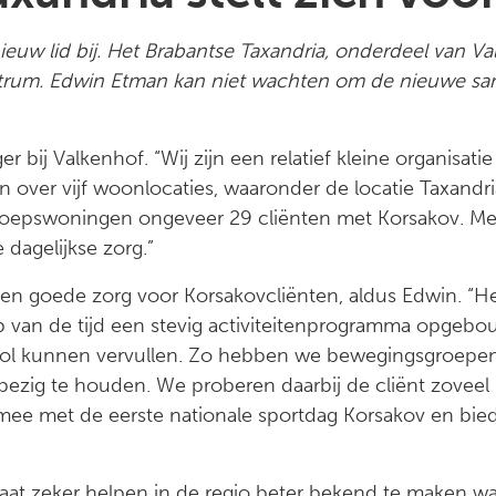
uw lid bij. Het Brabantse Taxandria, onderdeel van Valk
trum. Edwin Etman kan niet wachten om de nieuwe sa
 bij Valkenhof. “Wij zijn een relatief kleine organisat
 over vijf woonlocaties, waaronder de locatie Taxandr
roepswoningen ongeveer 29 cliënten met Korsakov. Me
dagelijkse zorg.”
aren goede zorg voor Korsakovcliënten, aldus Edwin. “He
p van de tijd een stevig activiteitenprogramma opgeb
n rol kunnen vervullen. Zo hebben we bewegingsgroepe
bezig te houden. We proberen daarbij de cliënt zoveel
ee met de eerste nationale sportdag Korsakov en bie
at zeker helpen in de regio beter bekend te maken wat