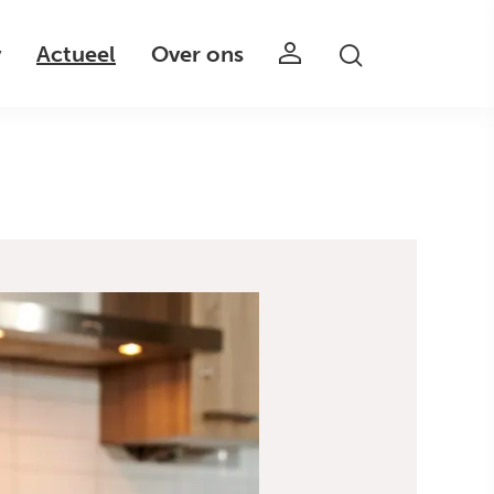
v
Actueel
Over ons