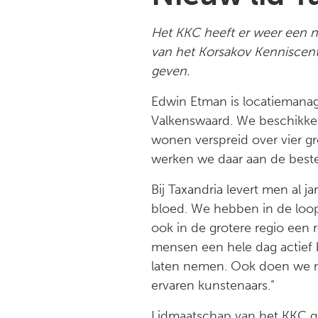
Het KKC heeft er weer een nie
van het Korsakov Kenniscen
geven.
Edwin Etman is locatiemanager
Valkenswaard. We beschikken
wonen verspreid over vier g
werken we daar aan de beste 
Bij Taxandria levert men al j
bloed. We hebben in de loo
ook in de grotere regio ee
mensen een hele dag actief 
laten nemen. Ook doen we m
ervaren kunstenaars.”
Lidmaatschap van het KKC ga