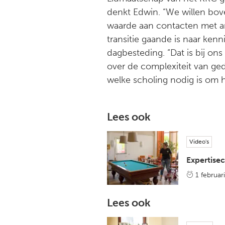
denkt Edwin. “We willen bov
waarde aan contacten met an
transitie gaande is naar ken
dagbesteding. “Dat is bij on
over de complexiteit van gedr
welke scholing nodig is om h
Lees ook
Video's
Expertise
1 februar
Lees ook