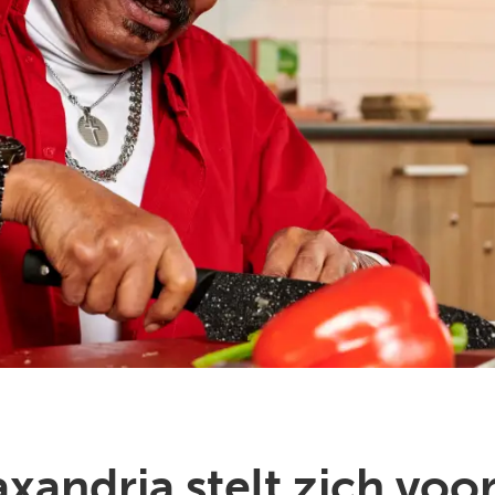
axandria stelt zich voo