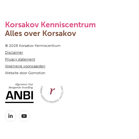
Korsakov Kenniscentrum
Alles over Korsakov
Copyright navigation
© 2026 Korsakov Kenniscentrum
Disclaimer
Privacy statement
Algemene voorwaarden
Website door
Gomotion