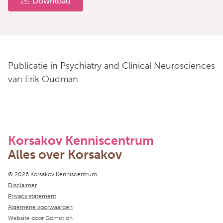
Download
Publicatie in Psychiatry and Clinical Neurosciences
van Erik Oudman.
Korsakov Kenniscentrum
Alles over Korsakov
Copyright navigation
© 2026 Korsakov Kenniscentrum
Disclaimer
Privacy statement
Algemene voorwaarden
Website door
Gomotion