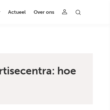
v
Actueel
Over ons
rtisecentra: hoe