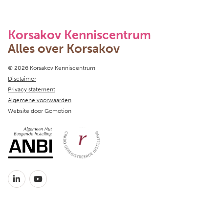
Korsakov Kenniscentrum
Alles over Korsakov
Copyright navigation
© 2026 Korsakov Kenniscentrum
Disclaimer
Privacy statement
Algemene voorwaarden
Website door
Gomotion