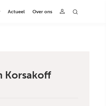
v
Actueel
Over ons
m Korsakoff