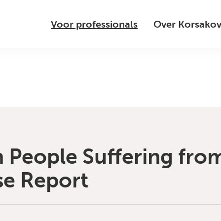
Voor professionals
Over Korsako
n People Suffering fro
se Report