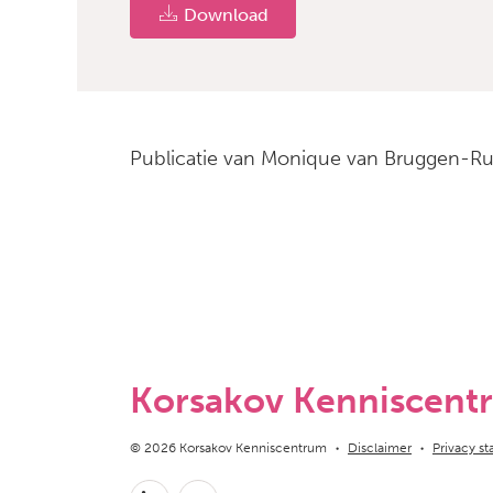
Download
Publicatie van Monique van Bruggen-Rufi
Korsakov Kenniscent
Copyright navigation
© 2026 Korsakov Kenniscentrum
Disclaimer
Privacy s