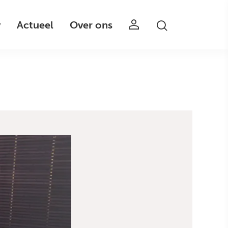
v
Actueel
Over ons