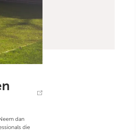
en
? Neem dan
ssionals die