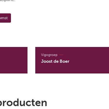
omst
Vigogroep
Joost de Boer
producten