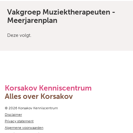
Vakgroep Muziektherapeuten -
Meerjarenplan
Deze volgt.
Korsakov Kenniscentrum
Alles over Korsakov
Copyright navigation
© 2026 Korsakov Kenniscentrum
Disclaimer
Privacy statement
Algemene voorwaarden