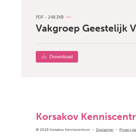
PDF - 248.3KB
Vakgroep Geestelijk 
Download
Korsakov Kenniscent
Copyright navigation
© 2026 Korsakov Kenniscentrum
Disclaimer
Privacy s