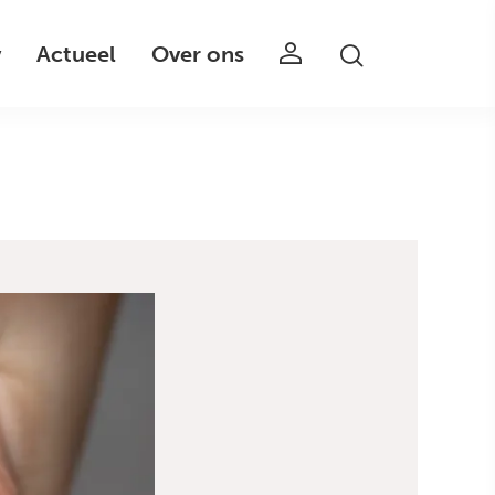
v
Actueel
Over ons