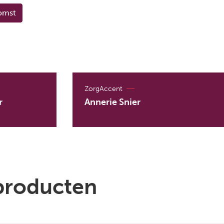
omst
ZorgAccent
r
Annerie Snier
producten