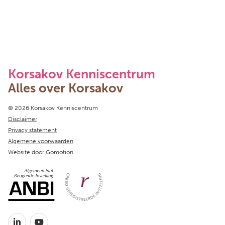
Korsakov Kenniscentrum
Alles over Korsakov
Copyright navigation
© 2026 Korsakov Kenniscentrum
Disclaimer
Privacy statement
Algemene voorwaarden
Website door
Gomotion